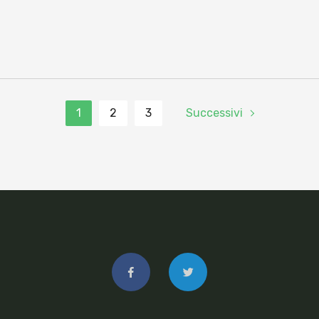
1
2
3
Successivi